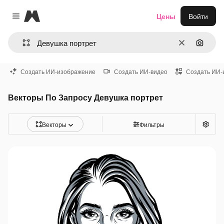
Magnific
Цены
Войти
Close menu
Очистить
Поиск 
Создать ИИ-изображение
Создать ИИ-видео
Создать ИИ-
Векторы По Запросу Девушка портрет
Векторы
Фильтры