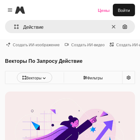
Magnific
Цены
Войти
Close menu
Очистить
Поиск 
Создать ИИ-изображение
Создать ИИ-видео
Создать ИИ-
Векторы По Запросу Действие
Векторы
Фильтры