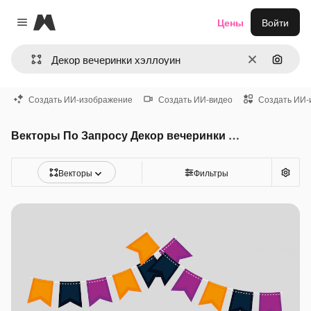
Magnific
Цены
Войти
Close menu
Очистить
Поиск 
Создать ИИ-изображение
Создать ИИ-видео
Создать ИИ-
Векторы По Запросу Декор вечеринки хэллоуин
Векторы
Фильтры