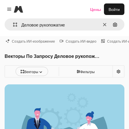
Magnific
Цены
Войти
Close menu
Очистить
Поиск 
Создать ИИ-изображение
Создать ИИ-видео
Создать ИИ-
Векторы По Запросу Деловое рукопожатие
Векторы
Фильтры