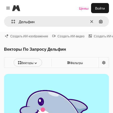
Magnific
Цены
Войти
Close menu
Очистить
Поиск 
Создать ИИ-изображение
Создать ИИ-видео
Создать ИИ-
Векторы По Запросу Дельфин
Векторы
Фильтры