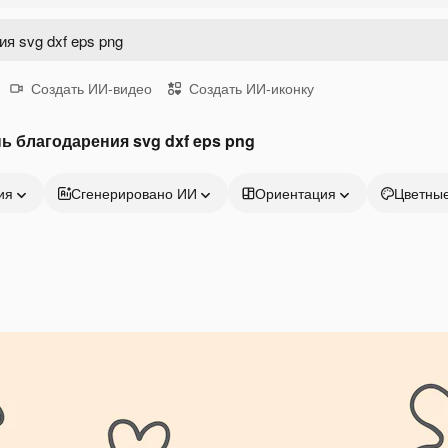
Создать ИИ-видео
Создать ИИ-иконку
ь благодарения svg dxf eps png
ия
Сгенерировано ИИ
Ориентация
Цветны
Продукция
Начать