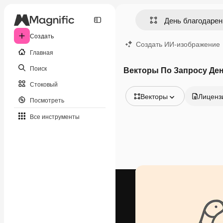
Создать
Создать ИИ-изображение
Главная
Поиск
Векторы По Запросу Ден
Стоковый
Векторы
Лиценз
Посмотреть
Все изображения
Все инструменты
Векторы
Иллюстрации
Фотографии
PSD
Шаблоны
Мокапы
Видео
Видеоролик
Моушн-дизайн
Видеошаблоны
Иконки
3D-модели
Шрифты