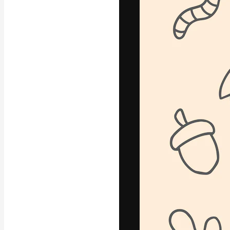
Креативная пл
ваших лучших 
подписчиков с
предприятий, а
Pусский