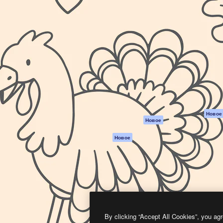
атформа для создания
Spaces
Academy
работ. Более 1 миллиона
ИИ-помощник
Документация п
реди креаторов,
Пакету ИИ
Генератор
гентств и студий.
изображений ИИ
Служба
поддержки
Генератор видео
ИИ
Условия и
положения
Генератор голоса
на основе ИИ
Политика
конфиденциальн
Стоковый контент
Оригиналы
MCP для
Новое
Новое
Claude/ChatGPT
Политика файло
cookie
Агенты
Новое
Центр доверия
API
Партнеры
Мобильное
приложение
Предприятие
Все инструменты
Magnific
By clicking “Accept All Cookies”, you agr