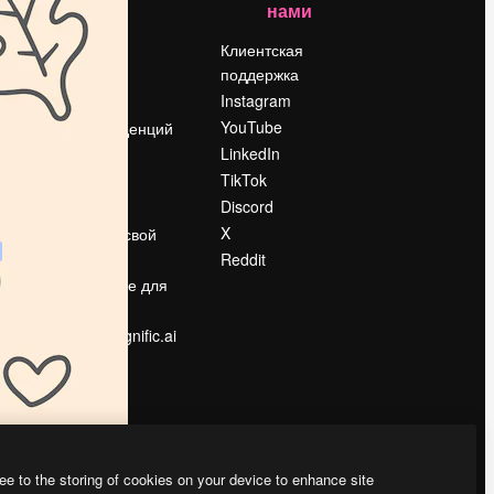
нами
Цены
о
О нас
Клиентская
поддержка
Reviews
Instagram
Вакансии
YouTube
Поиск тенденций
LinkedIn
Блог
TikTok
События
Discord
Slidesgo
ости
X
Продайте свой
контент
Reddit
в
Помещение для
прессы
Ищете magnific.ai
ee to the storing of cookies on your device to enhance site