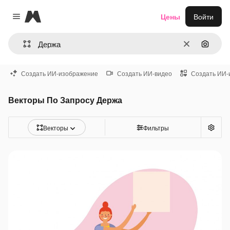
Magnific
Цены
Войти
Close menu
Очистить
Поиск 
Создать ИИ-изображение
Создать ИИ-видео
Создать ИИ-
Векторы По Запросу Держа
Векторы
Фильтры