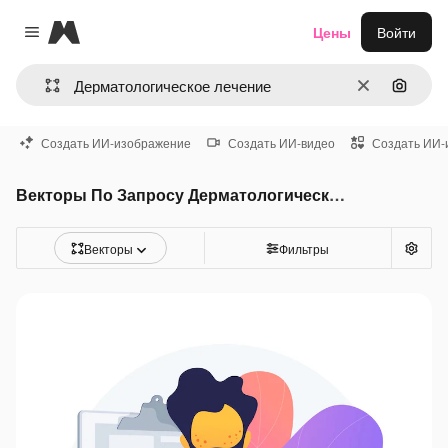
Magnific
Цены
Войти
Close menu
Очистить
Поиск 
Создать ИИ-изображение
Создать ИИ-видео
Создать ИИ-
Векторы По Запросу Дерматологическое лечение
Векторы
Фильтры