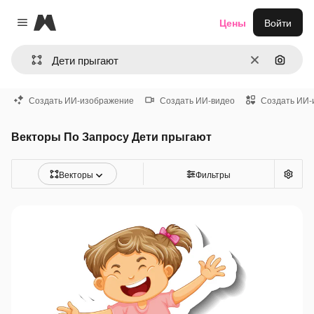
Magnific
Цены
Войти
Close menu
Очистить
Поиск 
Создать ИИ-изображение
Создать ИИ-видео
Создать ИИ-
Векторы По Запросу Дети прыгают
Векторы
Фильтры