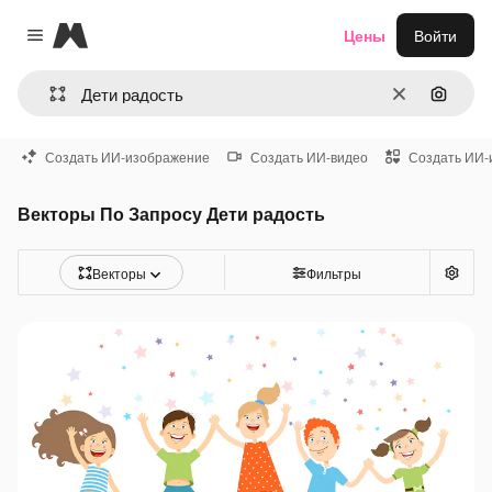
Magnific
Цены
Войти
Close menu
Очистить
Поиск 
Создать ИИ-изображение
Создать ИИ-видео
Создать ИИ-
Векторы По Запросу Дети радость
Векторы
Фильтры