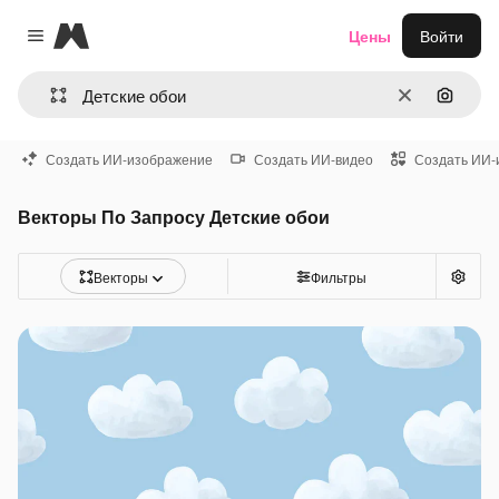
Magnific
Цены
Войти
Close menu
Очистить
Поиск 
Создать ИИ-изображение
Создать ИИ-видео
Создать ИИ-
Векторы По Запросу Детские обои
Векторы
Фильтры