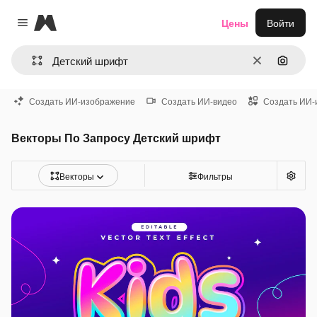
Magnific
Цены
Войти
Close menu
Очистить
Поиск 
Создать ИИ-изображение
Создать ИИ-видео
Создать ИИ-
Векторы По Запросу Детский шрифт
Векторы
Фильтры