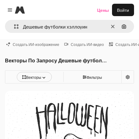
Magnific
Цены
Войти
Close menu
Очистить
Поиск 
Создать ИИ-изображение
Создать ИИ-видео
Создать ИИ-
Векторы По Запросу Дешевые футболки хэллоуин
Векторы
Фильтры