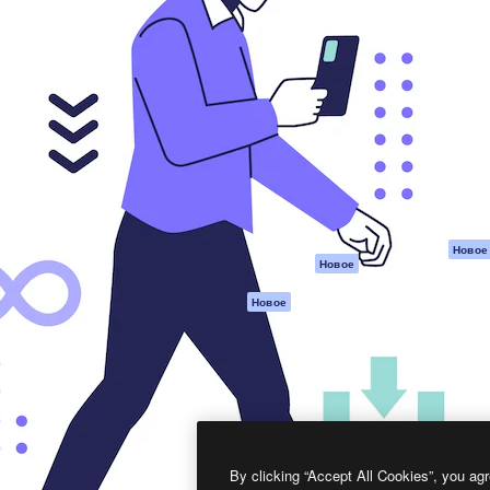
атформа для создания
Spaces
Academy
работ. Более 1 миллиона
ИИ-помощник
Документация п
реди креаторов,
Пакету ИИ
Генератор
гентств и студий.
изображений ИИ
Служба
поддержки
Генератор видео
ИИ
Условия и
положения
Генератор голоса
на основе ИИ
Политика
конфиденциальн
Стоковый контент
Оригиналы
MCP для
Новое
Новое
Claude/ChatGPT
Политика файло
cookie
Агенты
Новое
Центр доверия
API
Партнеры
Мобильное
приложение
Предприятие
Все инструменты
Magnific
By clicking “Accept All Cookies”, you agr