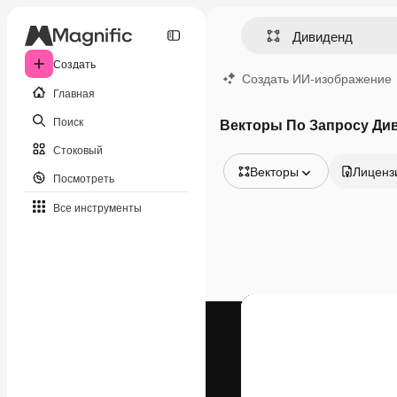
Создать
Создать ИИ-изображение
Главная
Поиск
Векторы По Запросу Ди
Стоковый
Векторы
Лиценз
Посмотреть
Все изображения
Все инструменты
Векторы
Иллюстрации
Фотографии
PSD
Шаблоны
Мокапы
Видео
Видеоролик
Моушн-дизайн
Видеошаблоны
Иконки
3D-модели
Шрифты