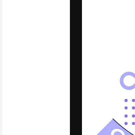
Креативная пл
ваших лучших 
подписчиков с
предприятий, а
Pусский