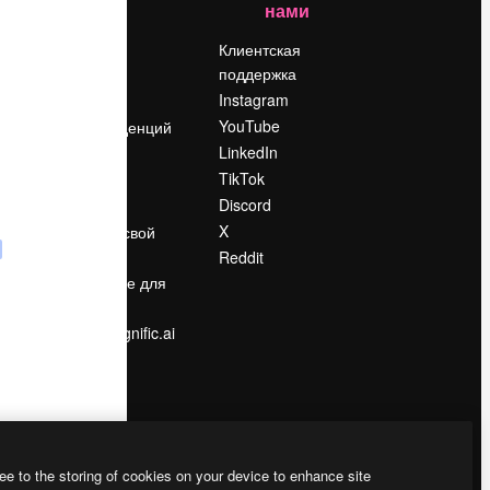
нами
Цены
о
О нас
Клиентская
поддержка
Reviews
Instagram
Вакансии
YouTube
Поиск тенденций
LinkedIn
Блог
TikTok
События
Discord
Slidesgo
ости
X
Продайте свой
контент
Reddit
в
Помещение для
прессы
Ищете magnific.ai
ee to the storing of cookies on your device to enhance site