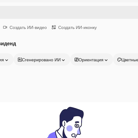
Создать ИИ-видео
Создать ИИ-иконку
виденд
ия
Сгенерировано ИИ
Ориентация
Цветны
Продукция
Начать