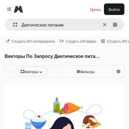
Magnific
Цены
Войти
Close menu
Очистить
Поиск 
Создать ИИ-изображение
Создать ИИ-видео
Создать ИИ-
Векторы По Запросу Диетическое питание
Векторы
Фильтры