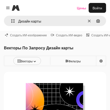
Magnific
Цены
Войти
Close menu
Очистить
Поиск 
Создать ИИ-изображение
Создать ИИ-видео
Создать ИИ-
Векторы По Запросу Дизайн карты
Векторы
Фильтры