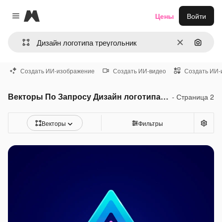
Magnific
Цены
Войти
Close menu
Очистить
Поиск 
Создать ИИ-изображение
Создать ИИ-видео
Создать ИИ-
Векторы По Запросу Дизайн логотипа треугольник
- Страница 2
Векторы
Фильтры