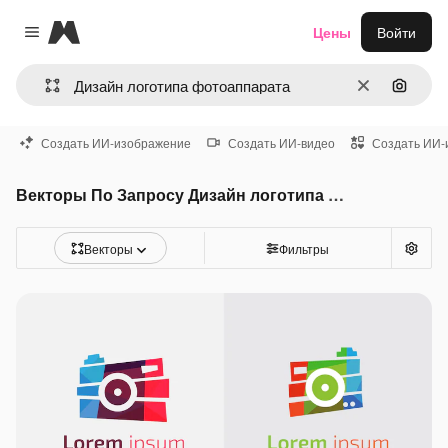
Magnific
Цены
Войти
Close menu
Очистить
Поиск 
Создать ИИ-изображение
Создать ИИ-видео
Создать ИИ-
Векторы По Запросу Дизайн логотипа фотоаппарата
Векторы
Фильтры