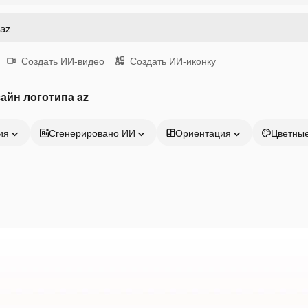
Создать ИИ-видео
Создать ИИ-иконку
айн логотипа az
ия
Сгенерировано ИИ
Ориентация
Цветны
Продукция
Начать