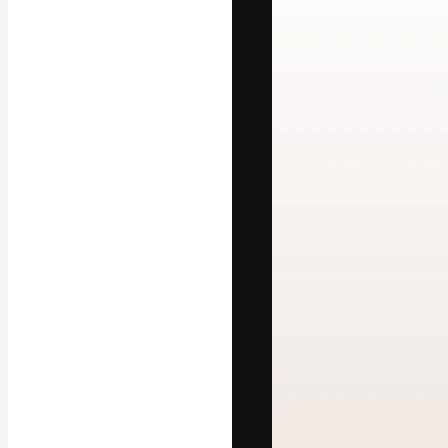
Креативная пл
ваших лучших 
подписчиков с
предприятий, а
Pусский