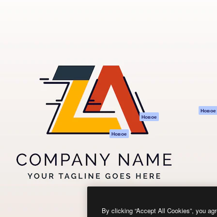
атформа для создания
Spaces
Academy
работ. Более 1 миллиона
ИИ-помощник
Документация п
реди креаторов,
Пакету ИИ
Генератор
гентств и студий.
изображений ИИ
Служба
поддержки
Генератор видео
ИИ
Условия и
положения
Генератор голоса
на основе ИИ
Политика
конфиденциальн
Стоковый контент
Оригиналы
MCP для
Новое
Новое
Claude/ChatGPT
Политика файло
cookie
Агенты
Новое
Центр доверия
API
Партнеры
Мобильное
приложение
Предприятие
Все инструменты
Magnific
By clicking “Accept All Cookies”, you agr