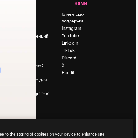
нами
Цены
о
О нас
Клиентская
поддержка
Reviews
Instagram
Вакансии
YouTube
Поиск тенденций
LinkedIn
Блог
TikTok
События
Discord
Slidesgo
ости
X
Продайте свой
контент
Reddit
в
Помещение для
прессы
Ищете magnific.ai
ee to the storing of cookies on your device to enhance site