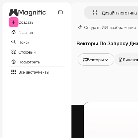
Создать
Создать ИИ-изображение
Главная
Поиск
Векторы По Запросу Диз
Стоковый
Векторы
Лиценз
Посмотреть
Все изображения
Все инструменты
Векторы
Иллюстрации
Фотографии
PSD
Шаблоны
Мокапы
Видео
Видеоролик
Моушн-дизайн
Видеошаблоны
Иконки
3D-модели
Шрифты