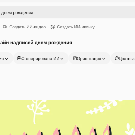
Создать ИИ-видео
Создать ИИ-иконку
зайн надписей днем рождения
ия
Сгенерировано ИИ
Ориентация
Цветны
Продукция
Начать