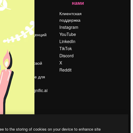
нами
Цены
о
О нас
Клиентская
поддержка
Reviews
Instagram
Вакансии
YouTube
Поиск тенденций
LinkedIn
Блог
TikTok
События
Discord
Slidesgo
ости
X
Продайте свой
контент
Reddit
в
Помещение для
прессы
Ищете magnific.ai
ee to the storing of cookies on your device to enhance site