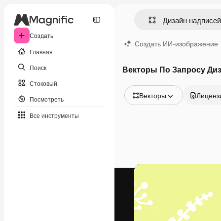
Создать
Создать ИИ-изображение
Главная
Поиск
Векторы По Запросу Ди
Стоковый
Векторы
Лиценз
Посмотреть
Все изображения
Все инструменты
Векторы
Иллюстрации
Фотографии
PSD
Шаблоны
Мокапы
Видео
Видеоролик
Моушн-дизайн
Видеошаблоны
Иконки
3D-модели
Шрифты