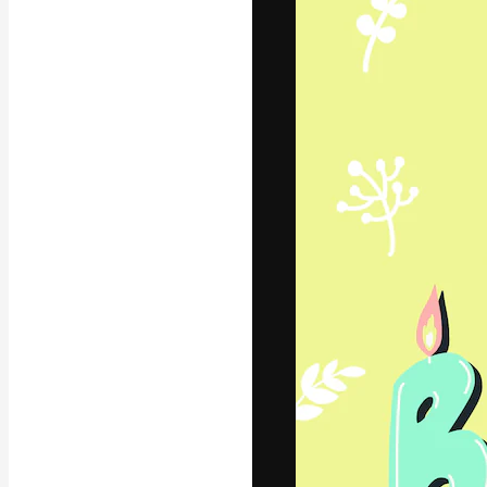
Креативная пл
ваших лучших 
подписчиков с
предприятий, а
Pусский