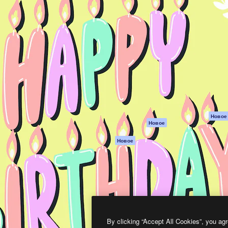
атформа для создания
Spaces
Academy
работ. Более 1 миллиона
ИИ-помощник
Документация п
реди креаторов,
Пакету ИИ
Генератор
гентств и студий.
изображений ИИ
Служба
поддержки
Генератор видео
ИИ
Условия и
положения
Генератор голоса
на основе ИИ
Политика
конфиденциальн
Стоковый контент
Оригиналы
MCP для
Новое
Новое
Claude/ChatGPT
Политика файло
cookie
Агенты
Новое
Центр доверия
API
Партнеры
Мобильное
приложение
Предприятие
Все инструменты
Magnific
By clicking “Accept All Cookies”, you agr