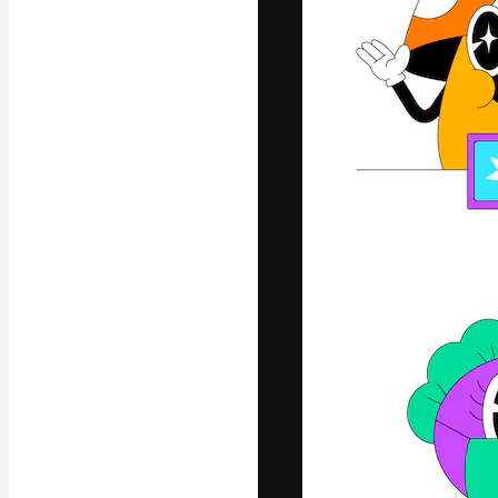
Креативная пл
ваших лучших 
подписчиков с
предприятий, а
Pусский