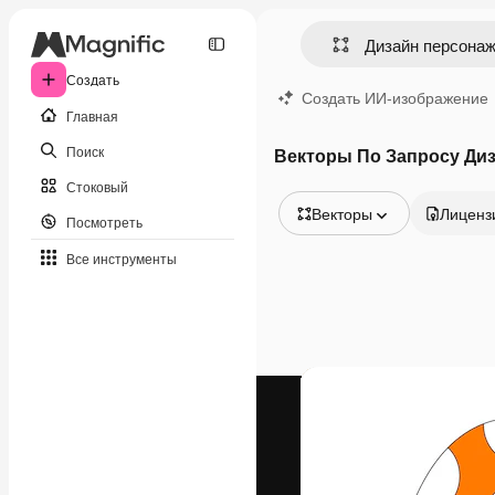
Создать
Создать ИИ-изображение
Главная
Поиск
Векторы По Запросу Ди
Стоковый
Векторы
Лиценз
Посмотреть
Все изображения
Все инструменты
Векторы
Иллюстрации
Фотографии
PSD
Шаблоны
Мокапы
Видео
Видеоролик
Моушн-дизайн
Видеошаблоны
Иконки
3D-модели
Шрифты