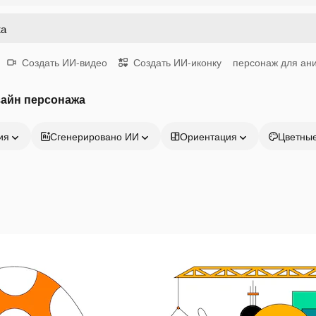
Создать ИИ-видео
Создать ИИ-иконку
персонаж для ан
зайн персонажа
ия
Сгенерировано ИИ
Ориентация
Цветны
Продукция
Начать