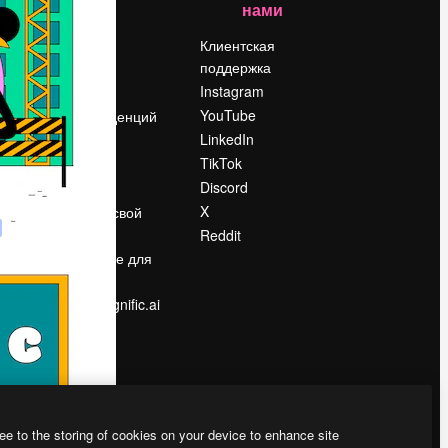
нами
Цены
о
О нас
Клиентская
поддержка
Reviews
Instagram
Вакансии
YouTube
Поиск тенденций
LinkedIn
Блог
TikTok
События
Discord
Slidesgo
ости
X
Продайте свой
контент
Reddit
в
Помещение для
прессы
Ищете magnific.ai
ee to the storing of cookies on your device to enhance site