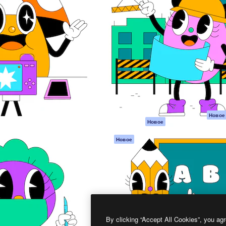
атформа для создания
Spaces
Academy
работ. Более 1 миллиона
ИИ-помощник
Документация п
реди креаторов,
Пакету ИИ
Генератор
гентств и студий.
изображений ИИ
Служба
поддержки
Генератор видео
ИИ
Условия и
положения
Генератор голоса
на основе ИИ
Политика
конфиденциальн
Стоковый контент
Оригиналы
MCP для
Новое
Новое
Claude/ChatGPT
Политика файло
cookie
Агенты
Новое
Центр доверия
API
Партнеры
Мобильное
приложение
Предприятие
Все инструменты
Magnific
By clicking “Accept All Cookies”, you agr