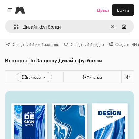
Magnific
Цены
Войти
Close menu
Очистить
Поиск 
Создать ИИ-изображение
Создать ИИ-видео
Создать ИИ-
Векторы По Запросу Дизайн футболки
Векторы
Фильтры