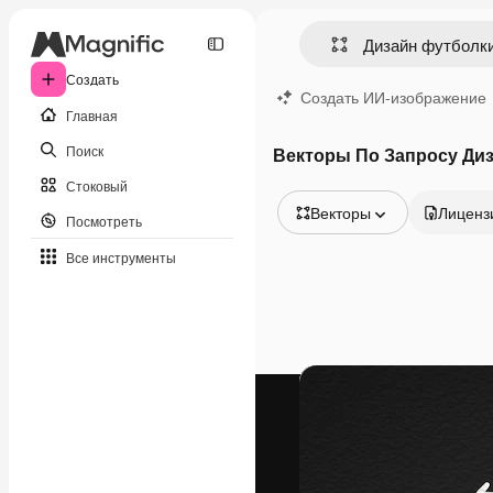
Создать
Создать ИИ-изображение
Главная
Поиск
Векторы По Запросу Ди
Стоковый
Векторы
Лиценз
Посмотреть
Все изображения
Все инструменты
Векторы
Иллюстрации
Фотографии
PSD
Шаблоны
Мокапы
Видео
Видеоролик
Моушн-дизайн
Видеошаблоны
Иконки
3D-модели
Шрифты