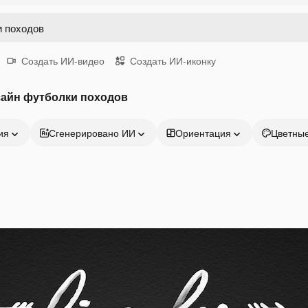
Создать ИИ-видео
Создать ИИ-иконку
зайн футболки походов
ия
Сгенерировано ИИ
Ориентация
Цветны
Продукция
Начать