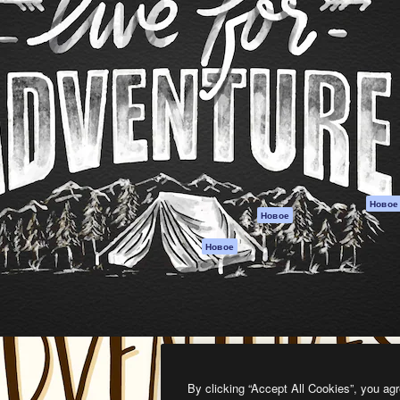
атформа для создания
Spaces
Academy
работ. Более 1 миллиона
ИИ-помощник
Документация п
реди креаторов,
Пакету ИИ
Генератор
гентств и студий.
изображений ИИ
Служба
поддержки
Генератор видео
ИИ
Условия и
положения
Генератор голоса
на основе ИИ
Политика
конфиденциальн
Стоковый контент
Оригиналы
MCP для
Новое
Новое
Claude/ChatGPT
Политика файло
cookie
Агенты
Новое
Центр доверия
API
Партнеры
Мобильное
приложение
Предприятие
Все инструменты
Magnific
By clicking “Accept All Cookies”, you agr