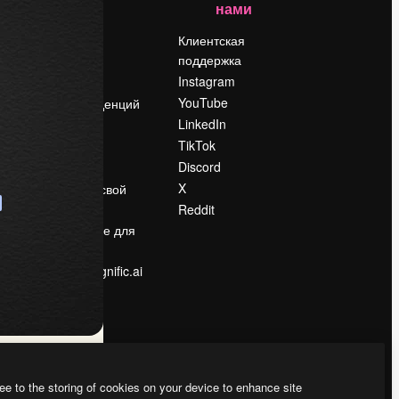
нами
Цены
о
О нас
Клиентская
поддержка
Reviews
Instagram
Вакансии
YouTube
Поиск тенденций
LinkedIn
Блог
TikTok
События
Discord
Slidesgo
ости
X
Продайте свой
контент
Reddit
в
Помещение для
прессы
Ищете magnific.ai
ee to the storing of cookies on your device to enhance site