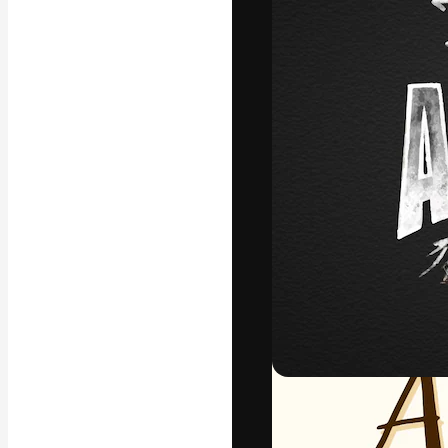
Креативная пл
ваших лучших 
подписчиков с
предприятий, а
Pусский