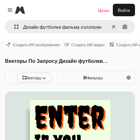
Magnific
Цены
Войти
Close menu
Очистить
Поиск 
Создать ИИ-изображение
Создать ИИ-видео
Создать ИИ-
Векторы По Запросу Дизайн футболки фильма хэллоуин
Векторы
Фильтры