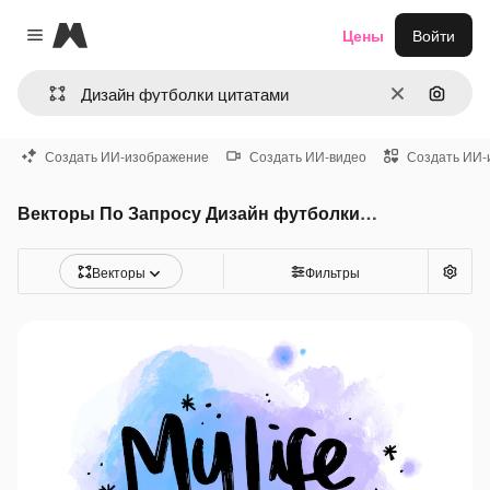
Magnific
Цены
Войти
Close menu
Очистить
Поиск 
Создать ИИ-изображение
Создать ИИ-видео
Создать ИИ-
Векторы По Запросу Дизайн футболки цитатами
Векторы
Фильтры