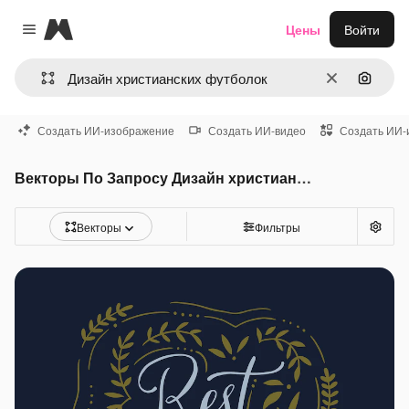
Magnific
Цены
Войти
Close menu
Очистить
Поиск 
Создать ИИ-изображение
Создать ИИ-видео
Создать ИИ-
Векторы По Запросу Дизайн христианских футболок
Векторы
Фильтры