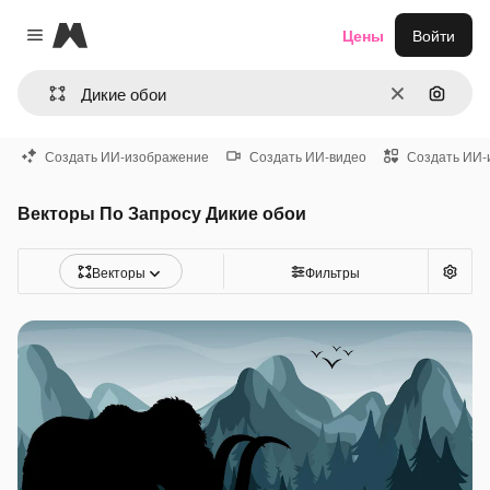
Magnific
Цены
Войти
Close menu
Очистить
Поиск 
Создать ИИ-изображение
Создать ИИ-видео
Создать ИИ-
Векторы По Запросу Дикие обои
Векторы
Фильтры