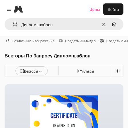
Magnific
Цены
Войти
Close menu
Очистить
Поиск 
Создать ИИ-изображение
Создать ИИ-видео
Создать ИИ-
Векторы По Запросу Диплом шаблон
Векторы
Фильтры