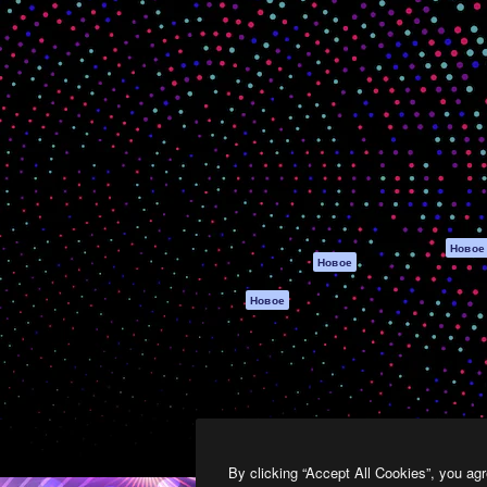
атформа для создания
Spaces
Academy
работ. Более 1 миллиона
ИИ-помощник
Документация п
реди креаторов,
Пакету ИИ
Генератор
гентств и студий.
изображений ИИ
Служба
поддержки
Генератор видео
ИИ
Условия и
положения
Генератор голоса
на основе ИИ
Политика
конфиденциальн
Стоковый контент
Оригиналы
MCP для
Новое
Новое
Claude/ChatGPT
Политика файло
cookie
Агенты
Новое
Центр доверия
API
Партнеры
Мобильное
приложение
Предприятие
Все инструменты
Magnific
By clicking “Accept All Cookies”, you agr