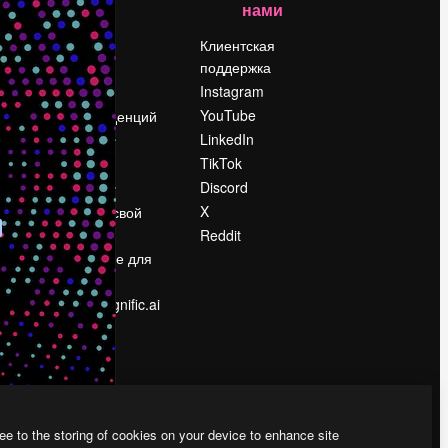
нами
Цены
о
О нас
Клиентская
поддержка
Reviews
Instagram
Вакансии
YouTube
Поиск тенденций
LinkedIn
Блог
TikTok
События
Discord
Slidesgo
ости
X
Продайте свой
контент
Reddit
в
Помещение для
прессы
Ищете magnific.ai
ee to the storing of cookies on your device to enhance site