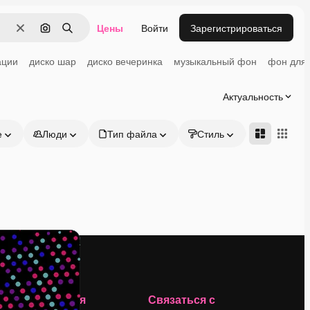
Цены
Войти
Зарегистрироваться
Очистить
Поиск по изображению
Поиск
ации
диско шар
диско вечеринка
музыкальный фон
фон для
Актуальность
е
Люди
Тип файла
Стиль
Адвансд
Компания
Связаться с