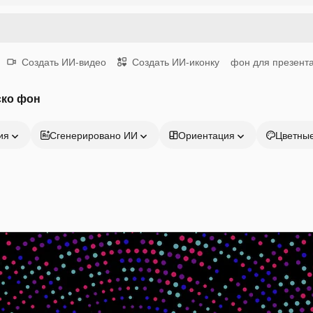
Создать ИИ-видео
Создать ИИ-иконку
фон для презент
ско фон
ия
Сгенерировано ИИ
Ориентация
Цветны
Продукция
Начать