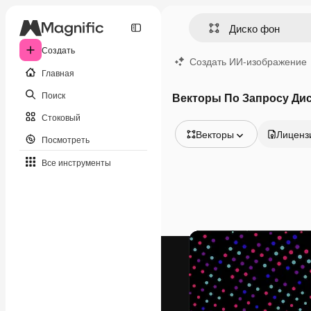
Создать
Создать ИИ-изображение
Главная
Поиск
Векторы По Запросу Ди
Стоковый
Векторы
Лиценз
Посмотреть
Все изображения
Все инструменты
Векторы
Иллюстрации
Фотографии
PSD
Шаблоны
Мокапы
Видео
Видеоролик
Моушн-дизайн
Видеошаблоны
Иконки
3D-модели
Шрифты