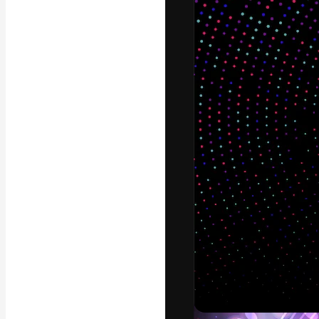
Креативная пл
ваших лучших 
подписчиков с
предприятий, а
Pусский