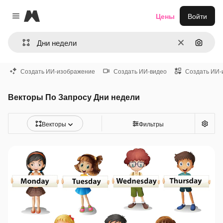
Magnific
Цены
Войти
Close menu
Очистить
Поиск 
Создать ИИ-изображение
Создать ИИ-видео
Создать ИИ-
Векторы По Запросу Дни недели
Векторы
Фильтры