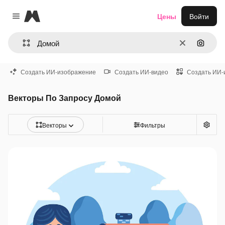
Magnific
Цены
Войти
Close menu
Очистить
Поиск 
Создать ИИ-изображение
Создать ИИ-видео
Создать ИИ-
Векторы По Запросу Домой
Векторы
Фильтры