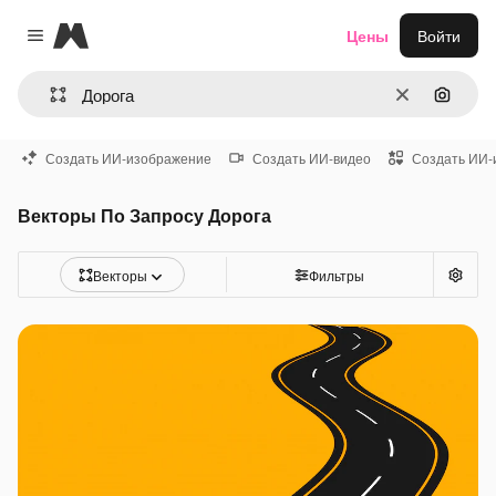
Magnific
Цены
Войти
Close menu
Очистить
Поиск 
Создать ИИ-изображение
Создать ИИ-видео
Создать ИИ-
Векторы По Запросу Дорога
Векторы
Фильтры