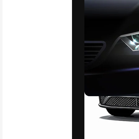
Креативная пл
ваших лучших 
подписчиков с
предприятий, а
Pусский