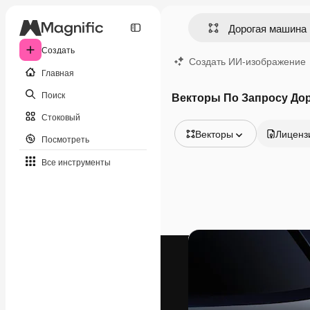
Создать
Создать ИИ-изображение
Главная
Поиск
Векторы По Запросу До
Стоковый
Векторы
Лиценз
Посмотреть
Все изображения
Все инструменты
Векторы
Иллюстрации
Фотографии
PSD
Шаблоны
Мокапы
Видео
Видеоролик
Моушн-дизайн
Видеошаблоны
Иконки
3D-модели
Шрифты