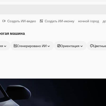
Создать ИИ-видео
Создать ИИ-иконку
ночной город
д
рогая машина
ия
Сгенерировано ИИ
Ориентация
Цветны
Продукция
Начать