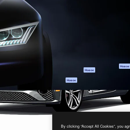
атформа для создания
Spaces
Academy
работ. Более 1 миллиона
ИИ-помощник
Документация п
реди креаторов,
Пакету ИИ
Генератор
гентств и студий.
изображений ИИ
Служба
поддержки
Генератор видео
ИИ
Условия и
положения
Генератор голоса
на основе ИИ
Политика
конфиденциальн
Стоковый контент
Оригиналы
MCP для
Новое
Новое
Claude/ChatGPT
Политика файло
cookie
Агенты
Новое
Центр доверия
API
Партнеры
Мобильное
приложение
Предприятие
Все инструменты
Magnific
By clicking “Accept All Cookies”, you agr