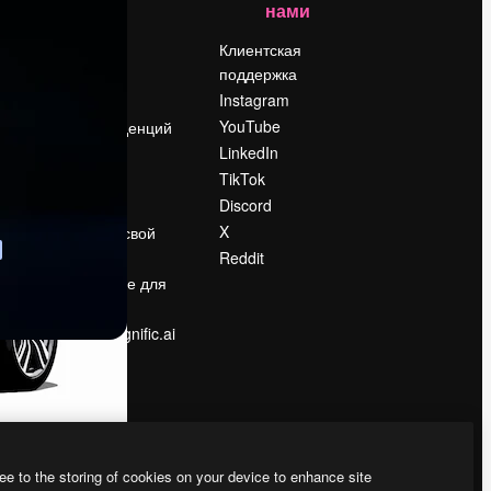
нами
Цены
о
О нас
Клиентская
поддержка
Reviews
Instagram
Вакансии
YouTube
Поиск тенденций
LinkedIn
Блог
TikTok
События
Discord
Slidesgo
ости
X
Продайте свой
контент
Reddit
в
Помещение для
прессы
Ищете magnific.ai
ee to the storing of cookies on your device to enhance site