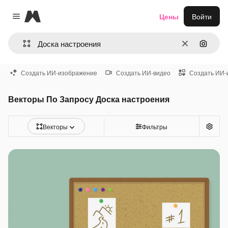
Magnific
Цены
Войти
Close menu
Очистить
Поиск 
Создать ИИ-изображение
Создать ИИ-видео
Создать ИИ-
Векторы По Запросу Доска настроения
Векторы
Фильтры