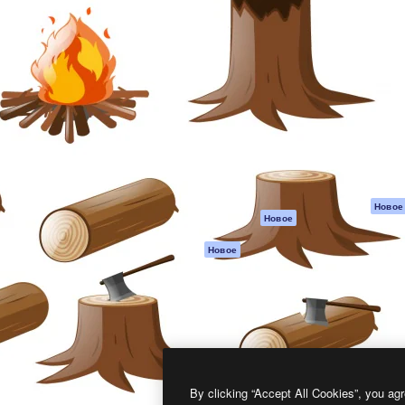
атформа для создания
Spaces
Academy
работ. Более 1 миллиона
ИИ-помощник
Документация п
реди креаторов,
Пакету ИИ
Генератор
гентств и студий.
изображений ИИ
Служба
поддержки
Генератор видео
ИИ
Условия и
положения
Генератор голоса
на основе ИИ
Политика
конфиденциальн
Стоковый контент
Оригиналы
MCP для
Новое
Новое
Claude/ChatGPT
Политика файло
cookie
Агенты
Новое
Центр доверия
API
Партнеры
Мобильное
приложение
Предприятие
Все инструменты
Magnific
By clicking “Accept All Cookies”, you agr