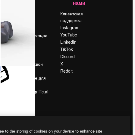
нами
Цены
о
О нас
Клиентская
поддержка
Reviews
Instagram
Вакансии
YouTube
Поиск тенденций
LinkedIn
Блог
TikTok
События
Discord
Slidesgo
ости
X
Продайте свой
контент
Reddit
в
Помещение для
прессы
Ищете magnific.ai
ee to the storing of cookies on your device to enhance site