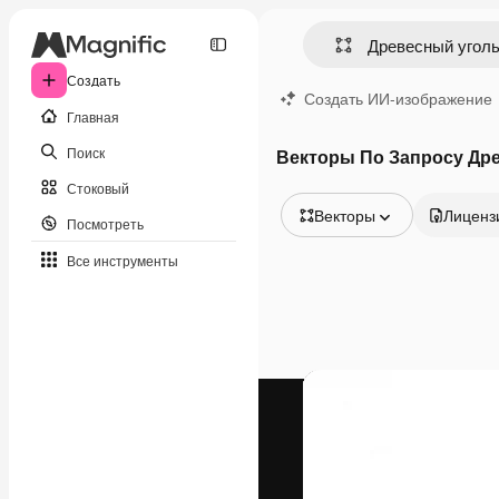
Создать
Создать ИИ-изображение
Главная
Поиск
Векторы По Запросу Др
Стоковый
Векторы
Лиценз
Посмотреть
Все изображения
Все инструменты
Векторы
Иллюстрации
Фотографии
PSD
Шаблоны
Мокапы
Видео
Видеоролик
Моушн-дизайн
Видеошаблоны
Иконки
3D-модели
Шрифты