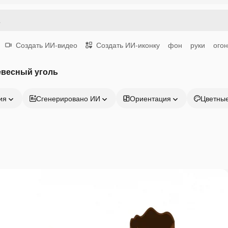
Создать ИИ-видео
Создать ИИ-иконку
фон
руки
огон
евесный уголь
ия
Сгенерировано ИИ
Ориентация
Цветны
Продукция
Начать