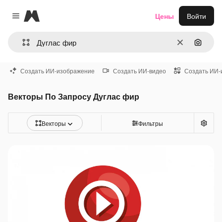
Magnific
Цены
Войти
Close menu
Очистить
Поиск 
Создать ИИ-изображение
Создать ИИ-видео
Создать ИИ-
Векторы По Запросу Дуглас фир
Векторы
Фильтры