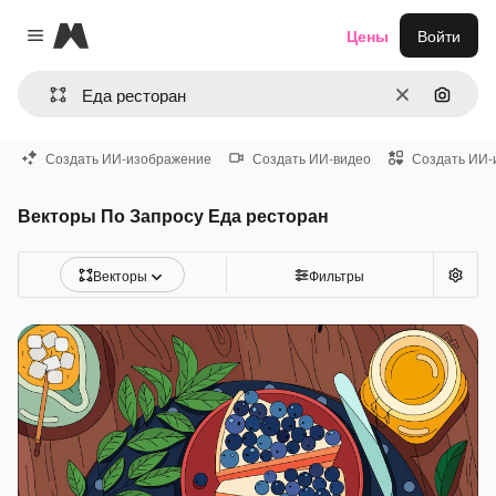
Magnific
Цены
Войти
Close menu
Очистить
Поиск 
Создать ИИ-изображение
Создать ИИ-видео
Создать ИИ-
Векторы По Запросу Еда ресторан
Векторы
Фильтры