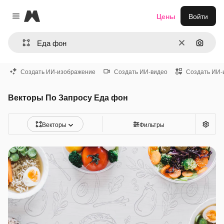
Magnific
Цены
Войти
Close menu
Очистить
Поиск 
Создать ИИ-изображение
Создать ИИ-видео
Создать ИИ-
Векторы По Запросу Еда фон
Векторы
Фильтры