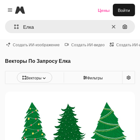
Magnific
Цены
Войти
Close menu
Очистить
Поиск 
Создать ИИ-изображение
Создать ИИ-видео
Создать ИИ-
Векторы По Запросу Елка
Векторы
Фильтры