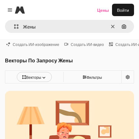
Magnific
Цены
Войти
Close menu
Очистить
Поиск 
Создать ИИ-изображение
Создать ИИ-видео
Создать ИИ-
Векторы По Запросу Жены
Векторы
Фильтры