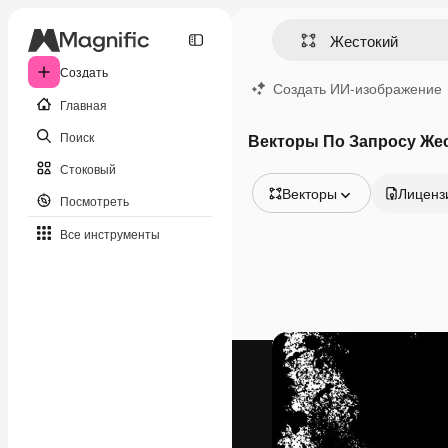
Создать
Создать ИИ-изображение
Главная
Поиск
Векторы По Запросу Же
Стоковый
Векторы
Лиценз
Посмотреть
Все изображения
Все инструменты
Векторы
Иллюстрации
Фотографии
PSD
Шаблоны
Мокапы
Видео
Видеоролик
Моушн-дизайн
Видеошаблоны
Иконки
3D-модели
Шрифты