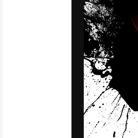
Креативная пл
ваших лучших 
подписчиков с
предприятий, а
Pусский