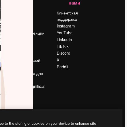
нами
Цены
о
О нас
Клиентская
поддержка
Reviews
Instagram
Вакансии
YouTube
Поиск тенденций
LinkedIn
Блог
TikTok
События
Discord
Slidesgo
ости
X
Продайте свой
контент
Reddit
в
Помещение для
прессы
Ищете magnific.ai
ee to the storing of cookies on your device to enhance site