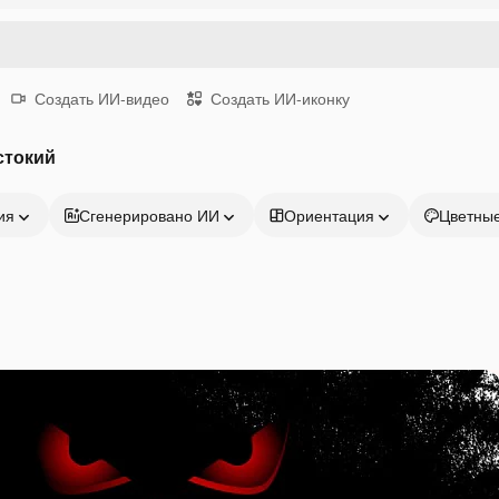
Создать ИИ-видео
Создать ИИ-иконку
стокий
ия
Сгенерировано ИИ
Ориентация
Цветны
Продукция
Начать