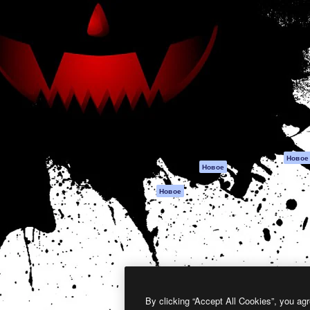
атформа для создания
Spaces
Academy
работ. Более 1 миллиона
ИИ-помощник
Документация п
реди креаторов,
Пакету ИИ
Генератор
гентств и студий.
изображений ИИ
Служба
поддержки
Генератор видео
ИИ
Условия и
положения
Генератор голоса
на основе ИИ
Политика
конфиденциальн
Стоковый контент
Оригиналы
MCP для
Новое
Новое
Claude/ChatGPT
Политика файло
cookie
Агенты
Новое
Центр доверия
API
Партнеры
Мобильное
приложение
Предприятие
Все инструменты
Magnific
By clicking “Accept All Cookies”, you agr