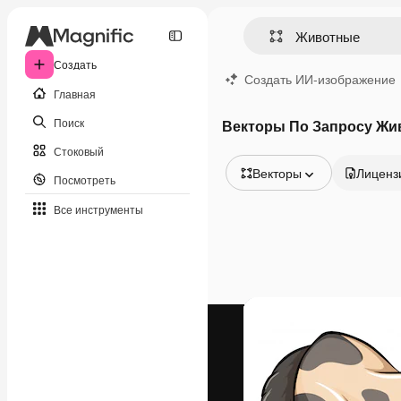
Создать
Создать ИИ-изображение
Главная
Поиск
Векторы По Запросу Жи
Стоковый
Векторы
Лиценз
Посмотреть
Все изображения
Все инструменты
Векторы
Иллюстрации
Фотографии
PSD
Шаблоны
Мокапы
Видео
Видеоролик
Моушн-дизайн
Видеошаблоны
Иконки
3D-модели
Шрифты