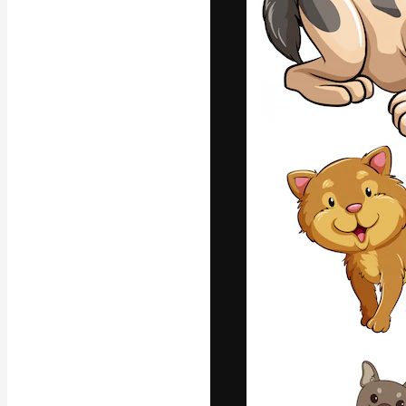
Креативная пл
ваших лучших 
подписчиков с
предприятий, а
Pусский