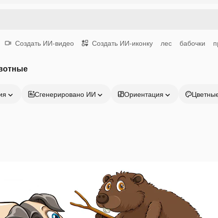
Создать ИИ-видео
Создать ИИ-иконку
лес
бабочки
п
вотные
ия
Сгенерировано ИИ
Ориентация
Цветны
Продукция
Начать