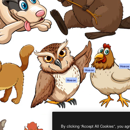
атформа для создания
Spaces
Academy
работ. Более 1 миллиона
ИИ-помощник
Документация п
реди креаторов,
Пакету ИИ
Генератор
гентств и студий.
изображений ИИ
Служба
поддержки
Генератор видео
ИИ
Условия и
положения
Генератор голоса
на основе ИИ
Политика
конфиденциальн
Стоковый контент
Оригиналы
MCP для
Новое
Новое
Claude/ChatGPT
Политика файло
cookie
Агенты
Новое
Центр доверия
API
Партнеры
Мобильное
приложение
Предприятие
Все инструменты
Magnific
By clicking “Accept All Cookies”, you agr