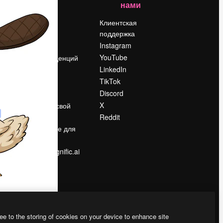
нами
Цены
о
О нас
Клиентская
поддержка
Reviews
Instagram
Вакансии
YouTube
Поиск тенденций
LinkedIn
Блог
TikTok
События
Discord
Slidesgo
ости
X
Продайте свой
контент
Reddit
в
Помещение для
прессы
Ищете magnific.ai
ee to the storing of cookies on your device to enhance site