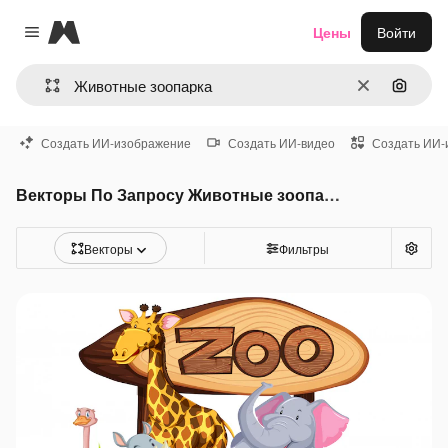
Magnific
Цены
Войти
Close menu
Очистить
Поиск 
Создать ИИ-изображение
Создать ИИ-видео
Создать ИИ-
Векторы По Запросу Животные зоопарка
Векторы
Фильтры