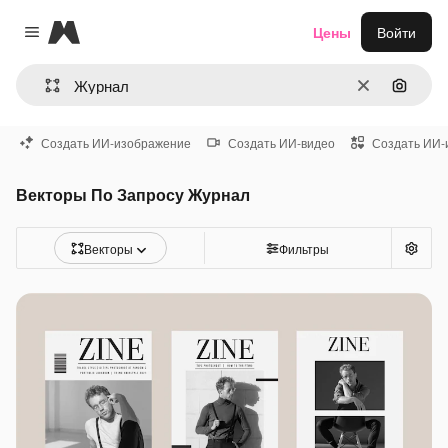
Magnific
Цены
Войти
Close menu
Очистить
Поиск 
Создать ИИ-изображение
Создать ИИ-видео
Создать ИИ-
Векторы По Запросу Журнал
Векторы
Фильтры