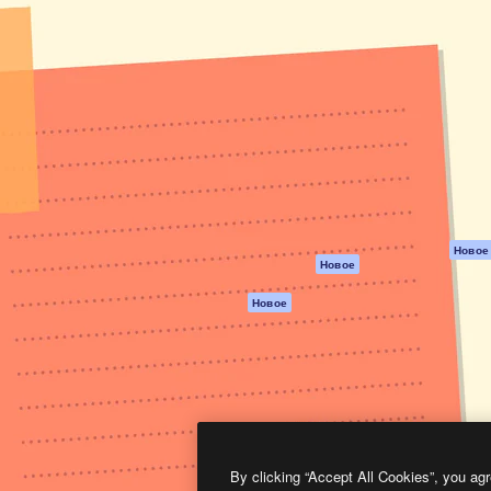
атформа для создания
Spaces
Academy
работ. Более 1 миллиона
ИИ-помощник
Документация п
реди креаторов,
Пакету ИИ
Генератор
гентств и студий.
изображений ИИ
Служба
поддержки
Генератор видео
ИИ
Условия и
положения
Генератор голоса
на основе ИИ
Политика
конфиденциальн
Стоковый контент
Оригиналы
MCP для
Новое
Новое
Claude/ChatGPT
Политика файло
cookie
Агенты
Новое
Центр доверия
API
Партнеры
Мобильное
приложение
Предприятие
Все инструменты
Magnific
By clicking “Accept All Cookies”, you agr