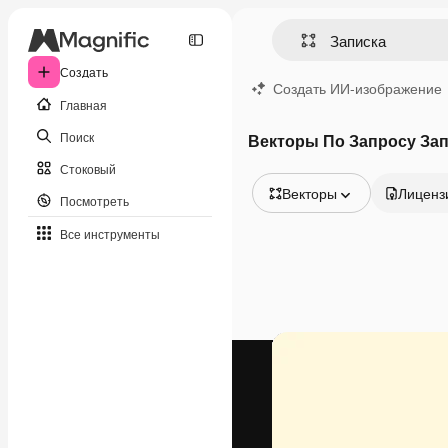
Создать
Создать ИИ-изображение
Главная
Поиск
Векторы По Запросу За
Стоковый
Векторы
Лиценз
Посмотреть
Все изображения
Все инструменты
Векторы
Иллюстрации
Фотографии
PSD
Шаблоны
Мокапы
Видео
Видеоролик
Моушн-дизайн
Видеошаблоны
Иконки
3D-модели
Шрифты