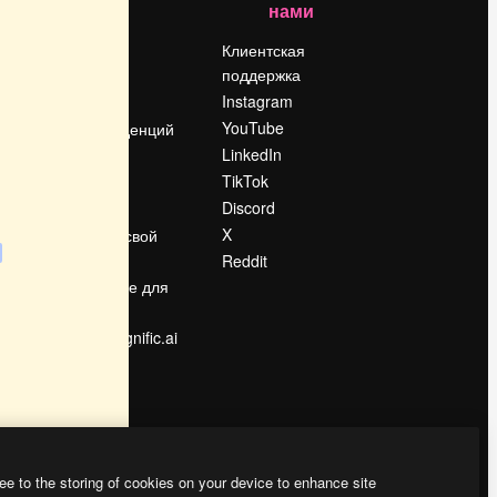
нами
Цены
о
О нас
Клиентская
поддержка
Reviews
Instagram
Вакансии
YouTube
Поиск тенденций
LinkedIn
Блог
TikTok
События
Discord
Slidesgo
ости
X
Продайте свой
контент
Reddit
в
Помещение для
прессы
Ищете magnific.ai
ee to the storing of cookies on your device to enhance site