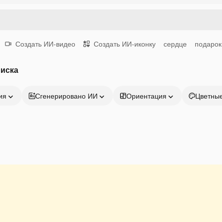
Создать ИИ-видео
Создать ИИ-иконку
сердце
подарок
писка
ия
Сгенерировано ИИ
Ориентация
Цветны
Продукция
Начать