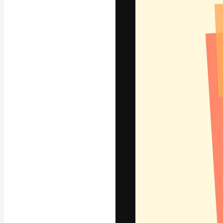
Креативная пл
ваших лучших 
подписчиков с
предприятий, а
Pусский