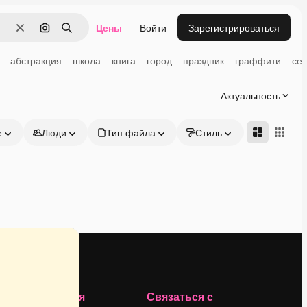
Цены
Войти
Зарегистрироваться
Очистить
Поиск по изображению
Поиск
абстракция
школа
книга
город
праздник
граффити
се
Актуальность
е
Люди
Тип файла
Стиль
Адвансд
Компания
Связаться с