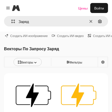
Magnific
Цены
Войти
Close menu
Очистить
Поиск 
Создать ИИ-изображение
Создать ИИ-видео
Создать ИИ-
Векторы По Запросу Заряд
Векторы
Фильтры