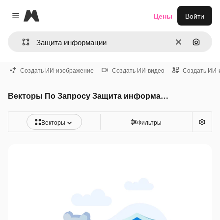
Magnific
Цены
Войти
Close menu
Очистить
Поиск 
Создать ИИ-изображение
Создать ИИ-видео
Создать ИИ-
Векторы По Запросу Защита информации
Векторы
Фильтры