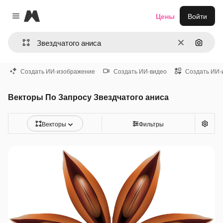
Magnific
Цены
Войти
Close menu
Очистить
Поиск 
Создать ИИ-изображение
Создать ИИ-видео
Создать ИИ-
Векторы По Запросу Звездчатого аниса
Векторы
Фильтры