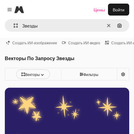
Magnific
Цены
Войти
Close menu
Очистить
Поиск 
Создать ИИ-изображение
Создать ИИ-видео
Создать ИИ-
Векторы По Запросу Звезды
Векторы
Фильтры