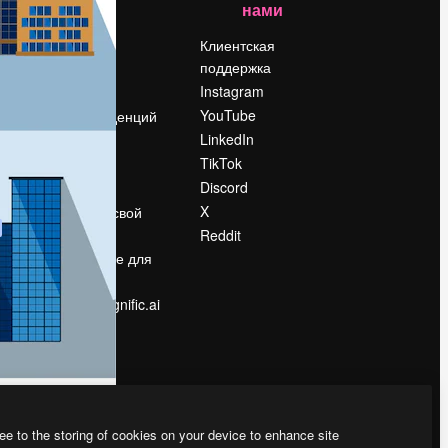
нами
Цены
о
О нас
Клиентская
поддержка
Reviews
Instagram
Вакансии
YouTube
Поиск тенденций
LinkedIn
Блог
TikTok
События
Discord
Slidesgo
ости
X
Продайте свой
контент
Reddit
в
Помещение для
прессы
Ищете magnific.ai
ee to the storing of cookies on your device to enhance site