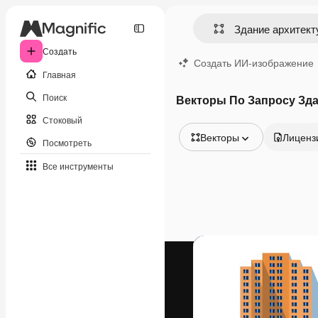
Создать
Создать ИИ-изображение
Главная
Поиск
Векторы По Запросу Зд
Стоковый
Векторы
Лиценз
Посмотреть
Все изображения
Все инструменты
Векторы
Иллюстрации
Фотографии
PSD
Шаблоны
Мокапы
Видео
Видеоролик
Моушн-дизайн
Видеошаблоны
Иконки
3D-модели
Шрифты