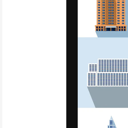
Креативная пл
ваших лучших 
подписчиков с
предприятий, а
Pусский