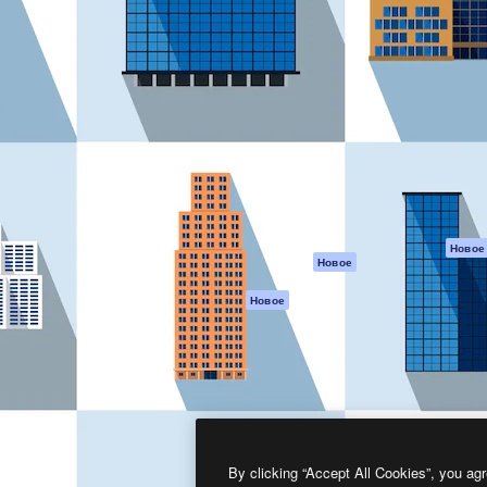
атформа для создания
Spaces
Academy
работ. Более 1 миллиона
ИИ-помощник
Документация п
реди креаторов,
Пакету ИИ
Генератор
гентств и студий.
изображений ИИ
Служба
поддержки
Генератор видео
ИИ
Условия и
положения
Генератор голоса
на основе ИИ
Политика
конфиденциальн
Стоковый контент
Оригиналы
MCP для
Новое
Новое
Claude/ChatGPT
Политика файло
cookie
Агенты
Новое
Центр доверия
API
Партнеры
Мобильное
приложение
Предприятие
Все инструменты
Magnific
By clicking “Accept All Cookies”, you agr